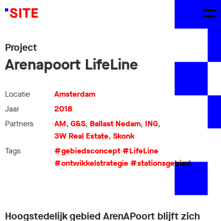
Project
Arenapoort LifeLine
Locatie
Amsterdam
Jaar
2018
Partners
AM
,
G&S
,
Ballast Nedam
,
ING
,
3W Real Estate
,
Skonk
Tags
#gebiedsconcept
#LifeLine
#ontwikkelstrategie
#stationsgebied
Hoogstedelijk gebied ArenAPoort blijft zich