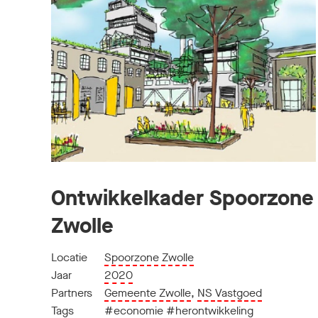
Ontwikkelkader Spoorzone
Zwolle
Locatie
Spoorzone Zwolle
Jaar
2020
Partners
Gemeente Zwolle
,
NS Vastgoed
Tags
#economie
#herontwikkeling