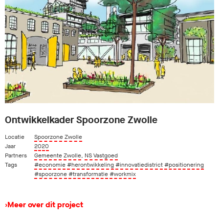
Ontwikkelkader Spoorzone Zwolle
Locatie
Spoorzone Zwolle
Jaar
2020
Partners
Gemeente Zwolle
,
NS Vastgoed
Tags
#economie
#herontwikkeling
#innovatiedistrict
#positionering
#spoorzone
#transformatie
#workmix
›
Meer over dit project