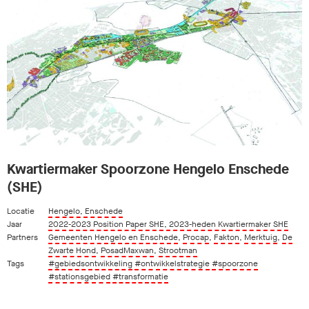
Kwartiermaker Spoorzone Hengelo Enschede
(SHE)
Locatie
Hengelo, Enschede
Jaar
2022-2023 Position Paper SHE, 2023-heden Kwartiermaker SHE
Partners
Gemeenten Hengelo en Enschede
,
Procap
,
Fakton
,
Merktuig
,
De
Zwarte Hond
,
PosadMaxwan
,
Strootman
Tags
#gebiedsontwikkeling
#ontwikkelstrategie
#spoorzone
#stationsgebied
#transformatie