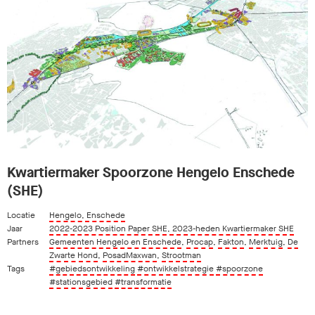
Kwartiermaker Spoorzone Hengelo Enschede
(SHE)
Locatie
Hengelo, Enschede
Jaar
2022-2023 Position Paper SHE, 2023-heden Kwartiermaker SHE
Partners
Gemeenten Hengelo en Enschede
,
Procap
,
Fakton
,
Merktuig
,
De
Zwarte Hond
,
PosadMaxwan
,
Strootman
Tags
#gebiedsontwikkeling
#ontwikkelstrategie
#spoorzone
#stationsgebied
#transformatie