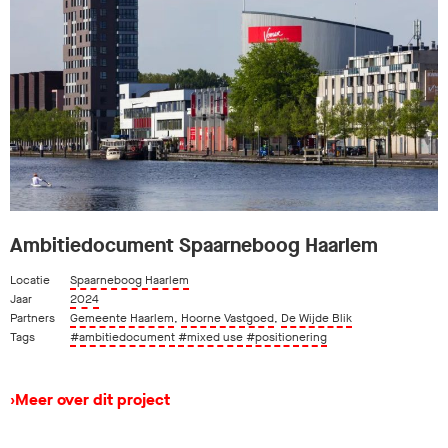
Ambitiedocument Spaarneboog Haarlem
Locatie
Spaarneboog Haarlem
Jaar
2024
Partners
Gemeente Haarlem
,
Hoorne Vastgoed
,
De Wijde Blik
Tags
#ambitiedocument
#mixed use
#positionering
›
Meer over dit project