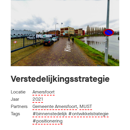
Verstedelijkingsstrategie
Locatie
Amersfoort
Jaar
2021
Partners
Gemeente Amersfoort
,
MUST
Tags
#binnenstedelijk
#ontwikkelstrategie
#positionering