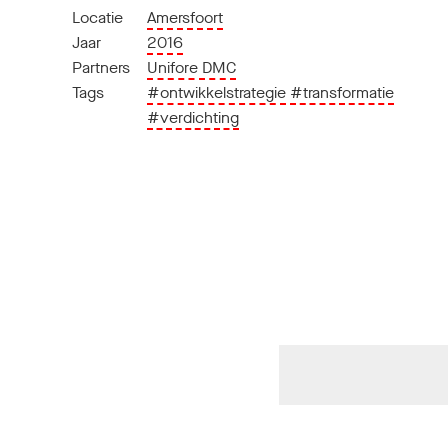
Locatie
Amersfoort
Jaar
2016
Partners
Unifore DMC
Tags
#ontwikkelstrategie
#transformatie
#verdichting