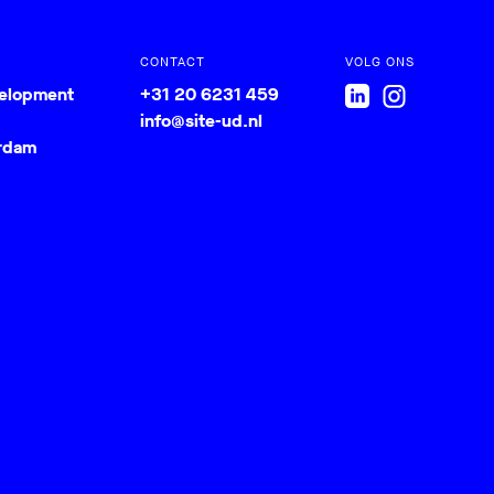
CONTACT
VOLG ONS
velopment
+31 20 6231 459
info@site-ud.nl
rdam