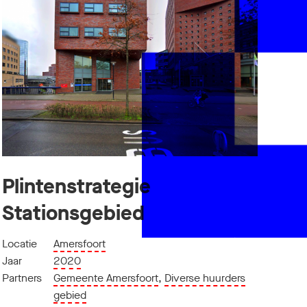
Plintenstrategie
Stationsgebied
Locatie
Amersfoort
Jaar
2020
Partners
Gemeente Amersfoort
,
Diverse huurders
gebied