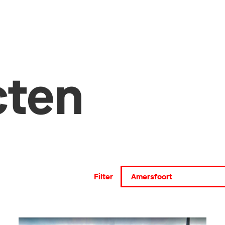
cten
Filter