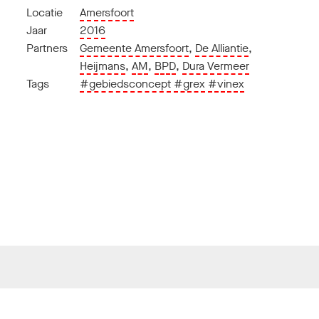
Locatie
Amersfoort
Jaar
2016
Partners
Gemeente Amersfoort
,
De Alliantie
,
Heijmans
,
AM
,
BPD
,
Dura Vermeer
Tags
#gebiedsconcept
#grex
#vinex