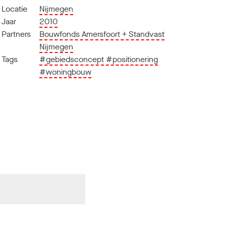
Locatie
Nijmegen
Jaar
2010
Partners
Bouwfonds Amersfoort + Standvast
Nijmegen
Tags
#gebiedsconcept
#positionering
#woningbouw