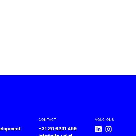
CONTACT
VOLG ONS
velopment
+31 20 6231 459
info@site-ud.nl