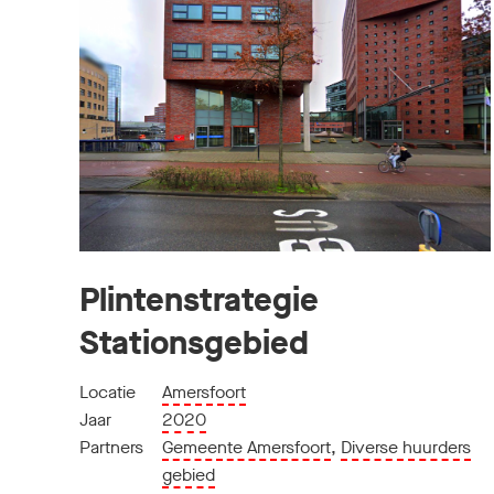
Plintenstrategie
Stationsgebied
Locatie
Amersfoort
Jaar
2020
Partners
Gemeente Amersfoort
,
Diverse huurders
gebied