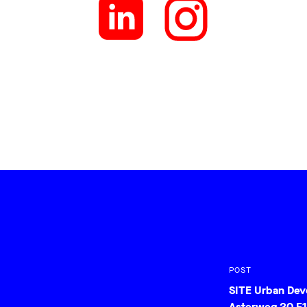
POST
SITE Urban De
Asterweg 20 F1