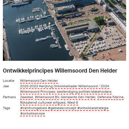
Ontwikkelprincipes Willemsoord Den Helder
Locatie
Willemsoord Den Helder
Jaar
2022-2023 Herijking Ontwikkelkader Willemsoord / 2024
Willemsoord Principes: bestendiging politiek/stakeholders
Partners
Zeestad
,
Willemsoord BV
,
Gemeente Den Helder
,
Defensie/Marine
,
Rijksdienst cultureel erfgoed
,
West 8
Tags
#centrumgebied
#gebiedsconcept
#ontwikkelstrategie
#ontwikkelvisie