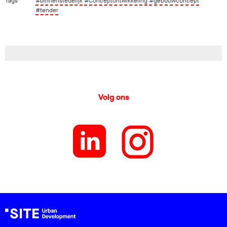
Tags
#binnenstedelijk
#Conceptontwikkeling
#gebouwconcept
#tender
Volg ons