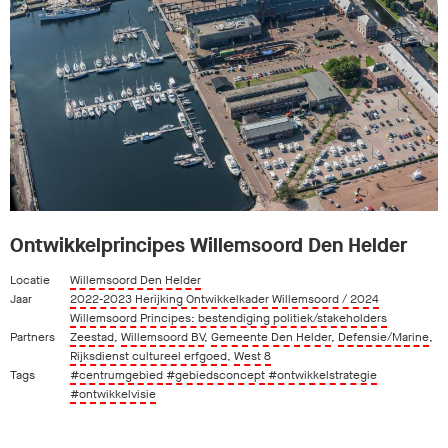
Ontwikkelprincipes Willemsoord Den Helder
Locatie
Willemsoord Den Helder
Jaar
2022-2023 Herijking Ontwikkelkader Willemsoord / 2024
Willemsoord Principes: bestendiging politiek/stakeholders
Partners
Zeestad
,
Willemsoord BV
,
Gemeente Den Helder
,
Defensie/Marine
,
Rijksdienst cultureel erfgoed
,
West 8
Tags
#centrumgebied
#gebiedsconcept
#ontwikkelstrategie
#ontwikkelvisie