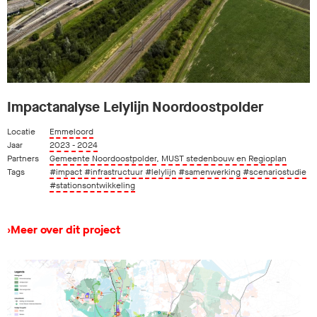
Impactanalyse Lelylijn Noordoostpolder
Locatie
Emmeloord
Jaar
2023 - 2024
Partners
Gemeente Noordoostpolder
,
MUST stedenbouw en Regioplan
Tags
#impact
#infrastructuur
#lelylijn
#samenwerking
#scenariostudie
#stationsontwikkeling
›
Meer over dit project