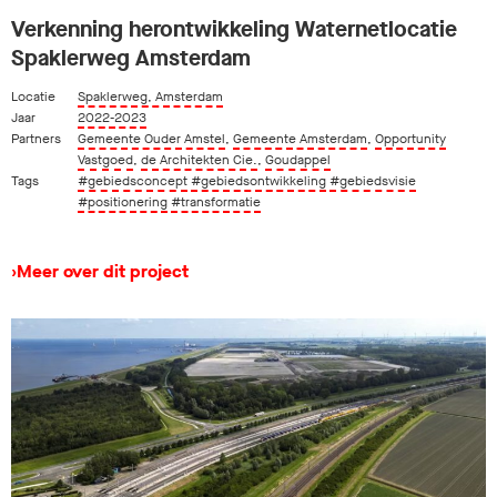
Verkenning herontwikkeling Waternetlocatie
Spaklerweg Amsterdam
Locatie
Spaklerweg, Amsterdam
Jaar
2022-2023
Partners
Gemeente Ouder Amstel
,
Gemeente Amsterdam
,
Opportunity
Vastgoed
,
de Architekten Cie.
,
Goudappel
Tags
#gebiedsconcept
#gebiedsontwikkeling
#gebiedsvisie
#positionering
#transformatie
›
Meer over dit project