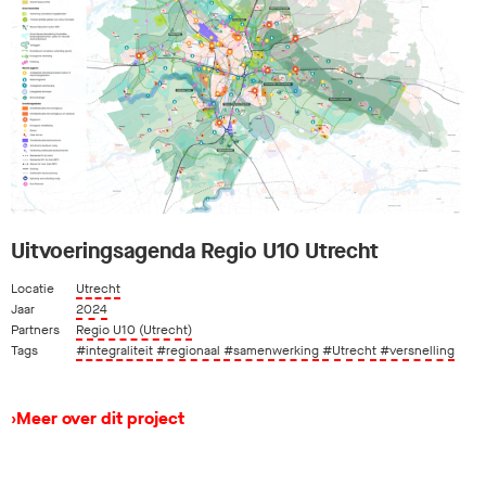
Uitvoeringsagenda Regio U10 Utrecht
Locatie
Utrecht
Jaar
2024
Partners
Regio U10 (Utrecht)
Tags
#integraliteit
#regionaal
#samenwerking
#Utrecht
#versnelling
›
Meer over dit project