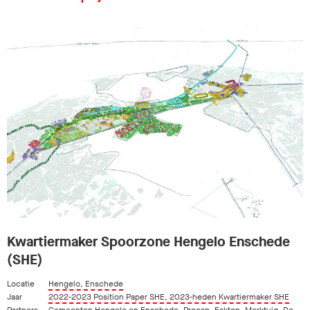
Kwartiermaker Spoorzone Hengelo Enschede
(SHE)
Locatie
Hengelo, Enschede
Jaar
2022-2023 Position Paper SHE, 2023-heden Kwartiermaker SHE
Partners
Gemeenten Hengelo en Enschede
,
Procap
,
Fakton
,
Merktuig
,
De