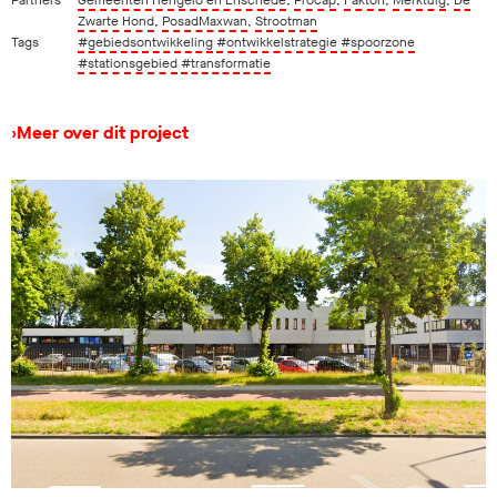
Zwarte Hond
,
PosadMaxwan
,
Strootman
Tags
#gebiedsontwikkeling
#ontwikkelstrategie
#spoorzone
#stationsgebied
#transformatie
›
Meer over dit project