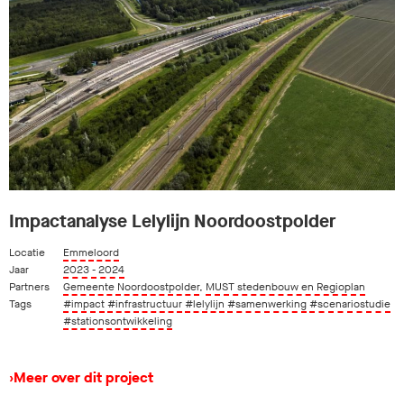
Impactanalyse Lelylijn Noordoostpolder
Locatie
Emmeloord
Jaar
2023 - 2024
Partners
Gemeente Noordoostpolder
,
MUST stedenbouw en Regioplan
Tags
#impact
#infrastructuur
#lelylijn
#samenwerking
#scenariostudie
#stationsontwikkeling
›
Meer over dit project