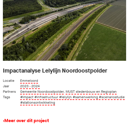
Impactanalyse Lelylijn Noordoostpolder
Locatie
Emmeloord
Jaar
2023 - 2024
Partners
Gemeente Noordoostpolder
,
MUST stedenbouw en Regioplan
Tags
#impact
#infrastructuur
#lelylijn
#samenwerking
#scenariostudie
#stationsontwikkeling
›
Meer over dit project