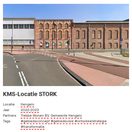
KMS-Locatie STORK
Locatie
Hengelo
Jaar
2022-2023
Partners
Trebbe Wonen BV
,
Gemeente Hengelo
Tags
#gebiedsconcept
#gebiedsvisie
#ontwikkelstrategie
#transformatie