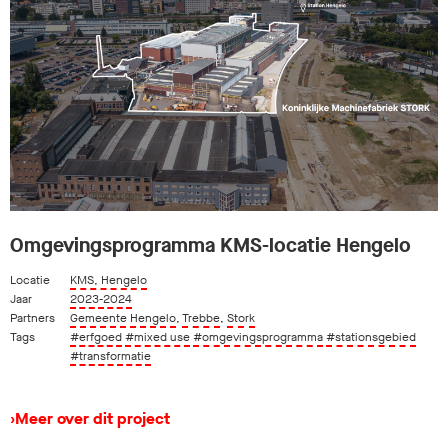
Omgevingsprogramma KMS-locatie Hengelo
Locatie
KMS, Hengelo
Jaar
2023-2024
Partners
Gemeente Hengelo
,
Trebbe
,
Stork
Tags
#erfgoed
#mixed use
#omgevingsprogramma
#stationsgebied
#transformatie
›
Meer over dit project