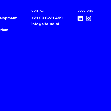
CONTACT
VOLG ONS
velopment
+31 20 6231 459
info@site-ud.nl
rdam