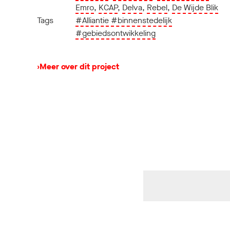
Emro
,
KCAP
,
Delva
,
Rebel
,
De Wijde Blik
Tags
#Alliantie
#binnenstedelijk
#gebiedsontwikkeling
›
Meer over dit project