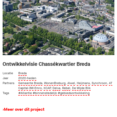
Ontwikkelvisie Chassékwartier Breda
Locatie
Breda
Jaar
2020-heden
Partners
Gemeente Breda
,
WonenBreburg
,
Alwel
,
Heijmans
,
Synchroon
,
AT
Capital-3W-Emro
,
KCAP
,
Delva
,
Rebel
,
De Wijde Blik
Tags
#Alliantie
#binnenstedelijk
#gebiedsontwikkeling
›
Meer over dit project