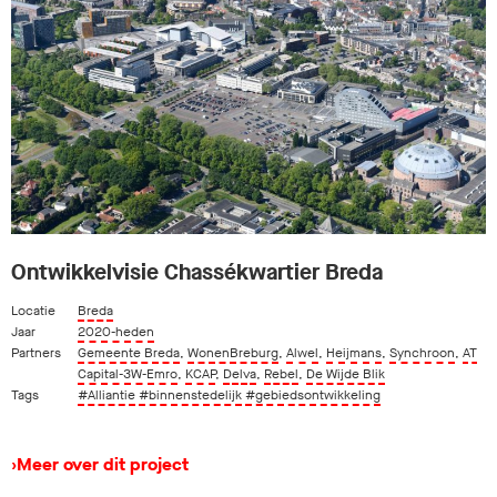
Ontwikkelvisie Chassékwartier Breda
Locatie
Breda
Jaar
2020-heden
Partners
Gemeente Breda
,
WonenBreburg
,
Alwel
,
Heijmans
,
Synchroon
,
AT
Capital-3W-Emro
,
KCAP
,
Delva
,
Rebel
,
De Wijde Blik
Tags
#Alliantie
#binnenstedelijk
#gebiedsontwikkeling
›
Meer over dit project