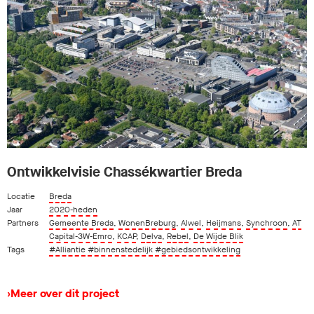
Ontwikkelvisie Chassékwartier Breda
Locatie
Breda
Jaar
2020-heden
Partners
Gemeente Breda
,
WonenBreburg
,
Alwel
,
Heijmans
,
Synchroon
,
AT
Capital-3W-Emro
,
KCAP
,
Delva
,
Rebel
,
De Wijde Blik
Tags
#Alliantie
#binnenstedelijk
#gebiedsontwikkeling
›
Meer over dit project