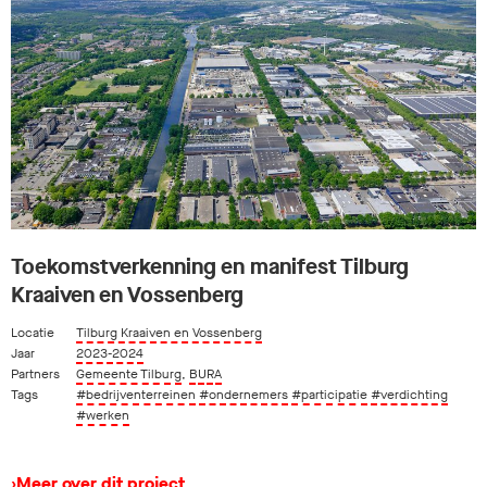
Toekomstverkenning en manifest Tilburg
Kraaiven en Vossenberg
Locatie
Tilburg Kraaiven en Vossenberg
Jaar
2023-2024
Partners
Gemeente Tilburg
,
BURA
Tags
#bedrijventerreinen
#ondernemers
#participatie
#verdichting
#werken
›
Meer over dit project