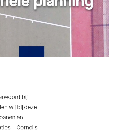
erwoord bij
en wij bij deze
 banen en
ies – Cornelis-