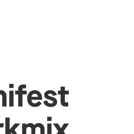
ifest
rkmix