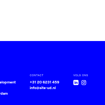
CONTACT
VOLG ONS
velopment
+31 20 6231 459
info@site-ud.nl
rdam