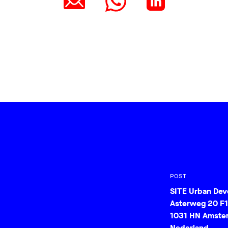
POST
SITE Urban De
Asterweg 20 F1
1031 HN Amste
Nederland