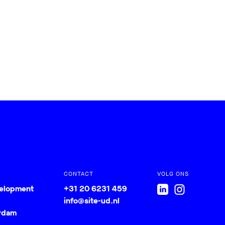
CONTACT
VOLG ONS
velopment
+31 20 6231 459
info@site-ud.nl
rdam