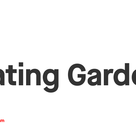
ating Gar
am