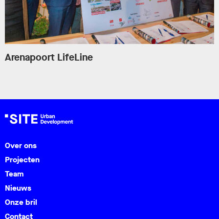
Arenapoort LifeLine
Over ons
Projecten
Team
Nieuws
Onze bril
Contact