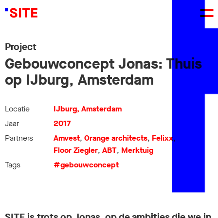
Project
Gebouwconcept Jonas: Thuis
op IJburg, Amsterdam
Locatie
IJburg, Amsterdam
Jaar
2017
Partners
Amvest
,
Orange architects
,
Felixx
,
Floor Ziegler
,
ABT
,
Merktuig
Tags
#gebouwconcept
SITE is trots op Jonas, op de ambities die we in