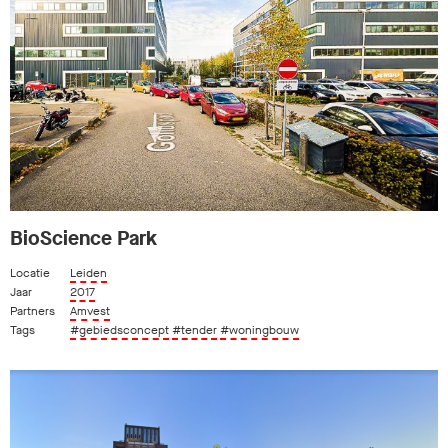
BioScience Park
Locatie
Leiden
Jaar
2017
Partners
Amvest
Tags
#gebiedsconcept
#tender
#woningbouw