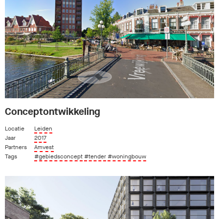
Conceptontwikkeling
Locatie
Leiden
Jaar
2017
Partners
Amvest
Tags
#gebiedsconcept
#tender
#woningbouw