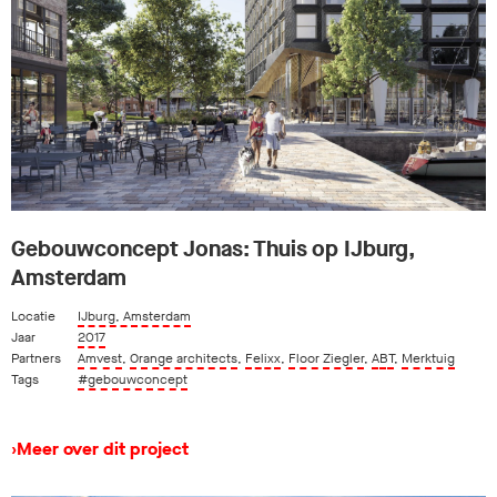
Gebouwconcept Jonas: Thuis op IJburg,
Amsterdam
Locatie
IJburg, Amsterdam
Jaar
2017
Partners
Amvest
,
Orange architects
,
Felixx
,
Floor Ziegler
,
ABT
,
Merktuig
Tags
#gebouwconcept
›
Meer over dit project