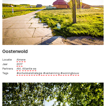
Oosterwold
Locatie
Almere
Jaar
2017
Partners
AM
,
Alliantie ea
Tags
#ontwikkelstrategie
#verkenning
#woningbouw