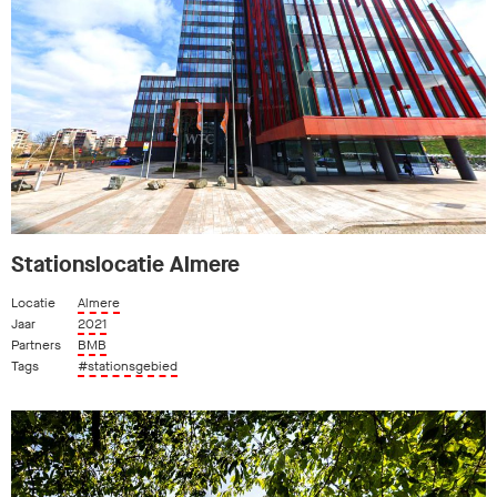
Stationslocatie Almere
Locatie
Almere
Jaar
2021
Partners
BMB
Tags
#stationsgebied