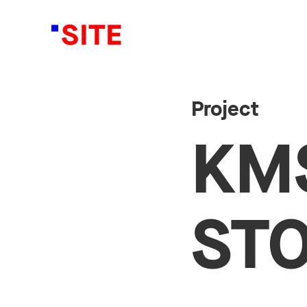
Project
KMS
ST