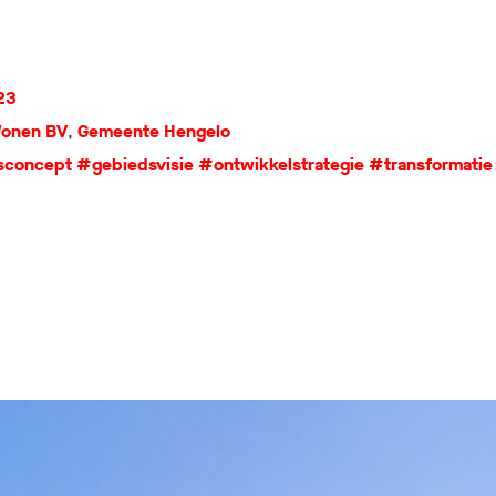
23
Wonen BV
,
Gemeente Hengelo
sconcept
#gebiedsvisie
#ontwikkelstrategie
#transformatie