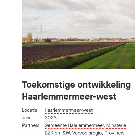
Toekomstige ontwikkeling
Haarlemmermeer-west
Locatie
Haarlemmermeer-west
Jaar
2023
Partners
Gemeente Haarlemmermeer
,
Minsterie
BZK en I&W
,
Vervoersregio
,
Provincie