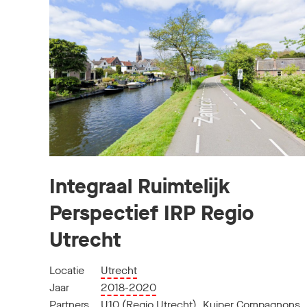
Integraal Ruimtelijk
Perspectief IRP Regio
Utrecht
Locatie
Utrecht
Jaar
2018-2020
Partners
U10 (Regio Utrecht)
,
Kuiper Compagnons
,