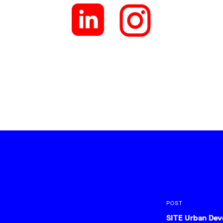
POST
SITE Urban De