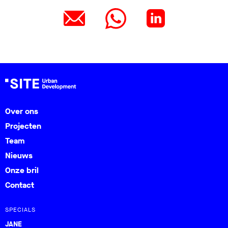
Over ons
Projecten
Team
Nieuws
Onze bril
Contact
SPECIALS
JANE