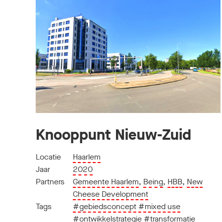
Knooppunt Nieuw-Zuid
Locatie
Haarlem
Jaar
2020
Partners
Gemeente Haarlem
,
Being
,
HBB
,
New
Cheese Development
Tags
#gebiedsconcept
#mixed use
#ontwikkelstrategie
#transformatie