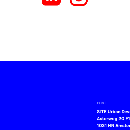
POST
SITE Urban De
Asterweg 20 F1
1031 HN Amste