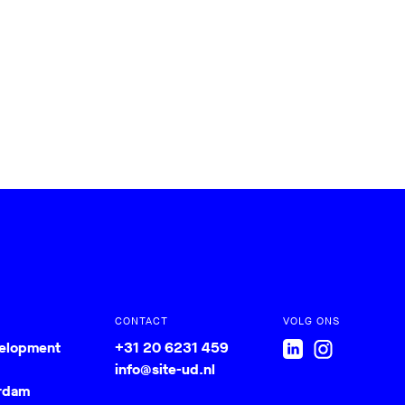
CONTACT
VOLG ONS
velopment
+31 20 6231 459
info@site-ud.nl
rdam