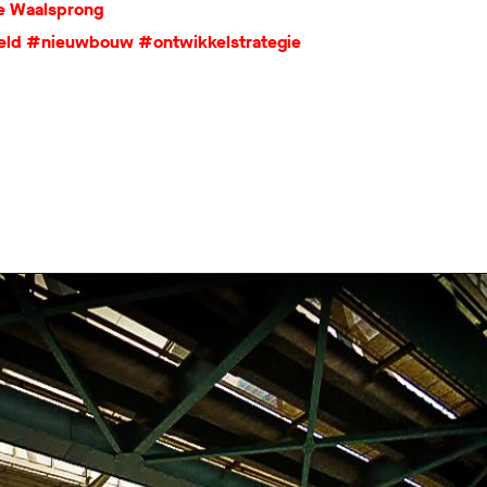
 Waalsprong
eld
#nieuwbouw
#ontwikkelstrategie