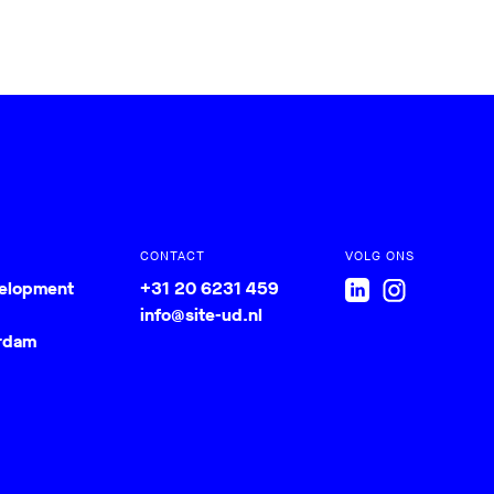
CONTACT
VOLG ONS
velopment
+31 20 6231 459
info@site-ud.nl
rdam