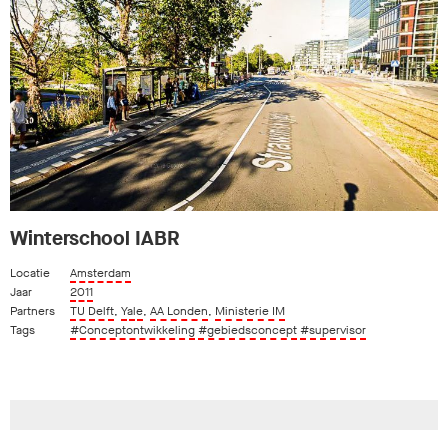
Winterschool IABR
Locatie
Amsterdam
Jaar
2011
Partners
TU Delft
,
Yale
,
AA Londen
,
Ministerie IM
Tags
#Conceptontwikkeling
#gebiedsconcept
#supervisor