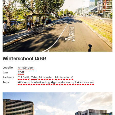
Winterschool IABR
Locatie
Amsterdam
Jaar
2011
Partners
TU Delft
,
Yale
,
AA Londen
,
Ministerie IM
Tags
#Conceptontwikkeling
#gebiedsconcept
#supervisor