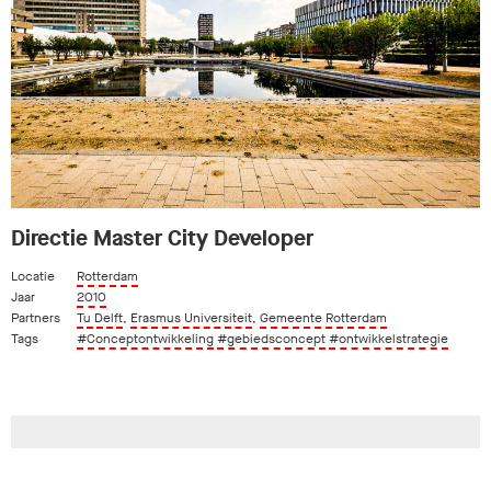
Directie Master City Developer
Locatie
Rotterdam
Jaar
2010
Partners
Tu Delft
,
Erasmus Universiteit
,
Gemeente Rotterdam
Tags
#Conceptontwikkeling
#gebiedsconcept
#ontwikkelstrategie