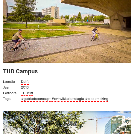
TUD Campus
Locatie
Delft
Jaar
2013
Partners
TUDelft
Tags
#gebiedsconcept
#ontwikkelstrategie
#placemaking