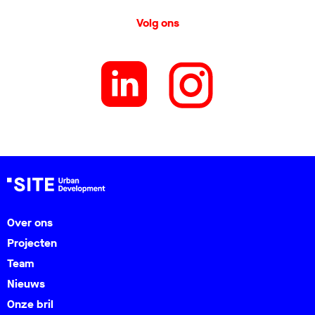
Volg ons
Over ons
Projecten
Team
Nieuws
Onze bril