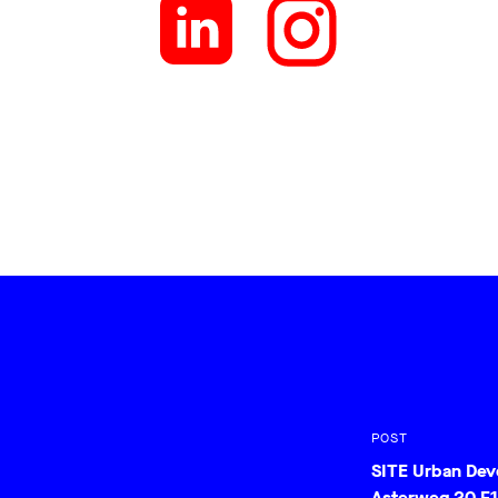
POST
SITE Urban De
Asterweg 20 F1