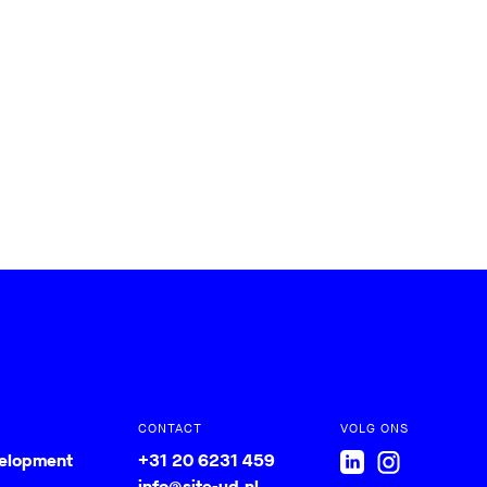
CONTACT
VOLG ONS
velopment
+31 20 6231 459
info@site-ud.nl