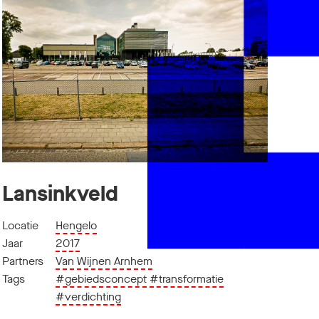
Lansinkveld
Locatie
Hengelo
Jaar
2017
Partners
Van Wijnen Arnhem
Tags
#gebiedsconcept
#transformatie
#verdichting