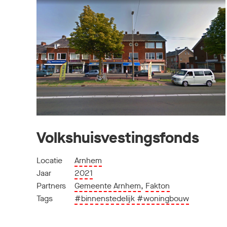
Volkshuisvestingsfonds
Locatie
Arnhem
Jaar
2021
Partners
Gemeente Arnhem
,
Fakton
Tags
#binnenstedelijk
#woningbouw