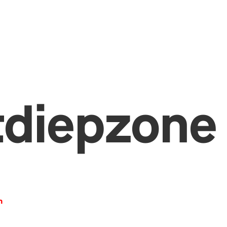
tdiepzone
n