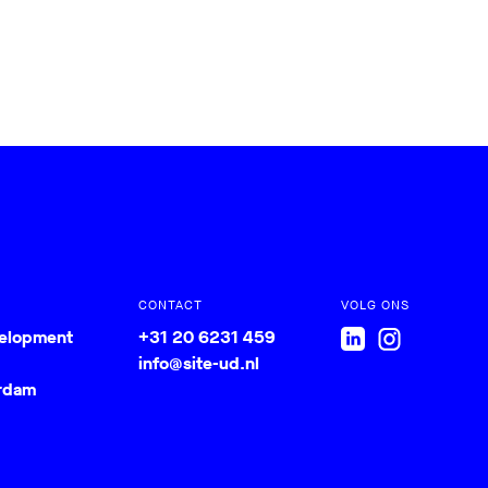
CONTACT
VOLG ONS
velopment
+31 20 6231 459
info@site-ud.nl
rdam