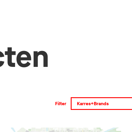
cten
Filter