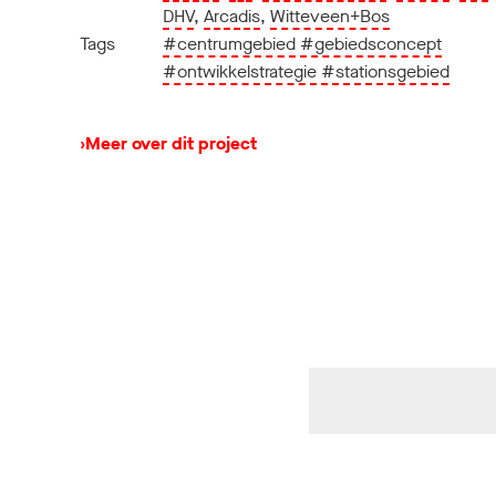
DHV
,
Arcadis
,
Witteveen+Bos
Tags
#centrumgebied
#gebiedsconcept
#ontwikkelstrategie
#stationsgebied
›
Meer over dit project