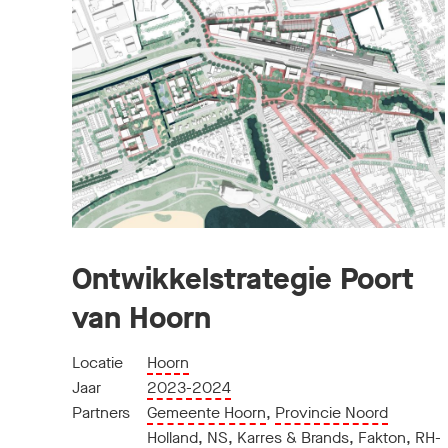
Ontwikkelstrategie Poort
van Hoorn
Locatie
Hoorn
Jaar
2023-2024
Partners
Gemeente Hoorn
,
Provincie Noord
Holland
,
NS
,
Karres & Brands
,
Fakton
,
RH-