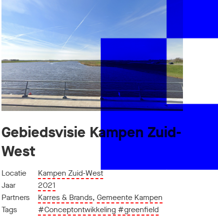
Gebiedsvisie Kampen Zuid-
West
Locatie
Kampen Zuid-West
Jaar
2021
Partners
Karres & Brands
,
Gemeente Kampen
Tags
#Conceptontwikkeling
#greenfield