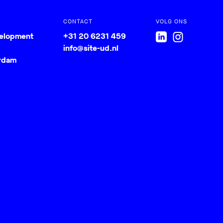
CONTACT
VOLG ONS
velopment
+31 20 6231 459
info@site-ud.nl
rdam