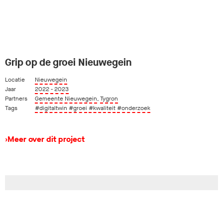
Grip op de groei Nieuwegein
Locatie
Nieuwegein
Jaar
2022 - 2023
Partners
Gemeente Nieuwegein
,
Tygron
Tags
#digitaltwin
#groei
#kwaliteit
#onderzoek
›
Meer over dit project