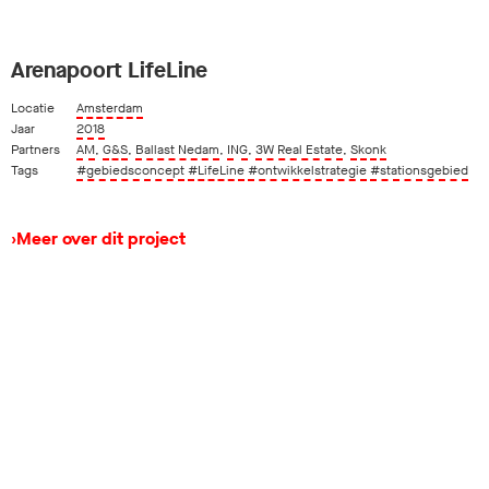
Arenapoort LifeLine
Locatie
Amsterdam
Jaar
2018
Partners
AM
,
G&S
,
Ballast Nedam
,
ING
,
3W Real Estate
,
Skonk
Tags
#gebiedsconcept
#LifeLine
#ontwikkelstrategie
#stationsgebied
›
Meer over dit project