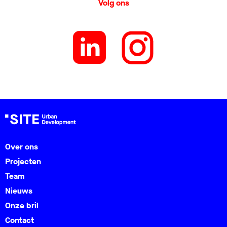
Volg ons
Over ons
Projecten
Team
Nieuws
Onze bril
Contact