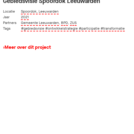
Gebiedsvisie Spoordok Leeuwarden
Locatie
Spoordok, Leeuwarden
Jaar
2021
Partners
Gemeente Leeuwarden
,
BPD
,
ZUS
Tags
#gebiedsvisie
#ontwikkelstrategie
#participatie
#transformatie
›
Meer over dit project