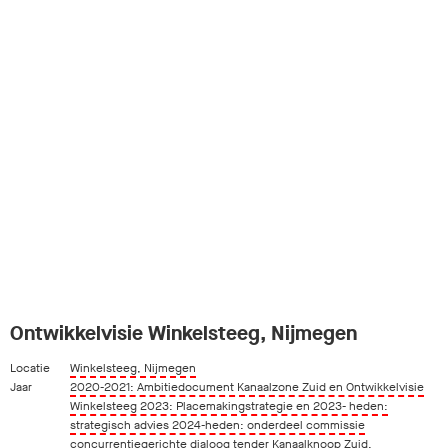
Ontwikkelvisie Winkelsteeg, Nijmegen
Locatie
Winkelsteeg, Nijmegen
Jaar
2020-2021: Ambitiedocument Kanaalzone Zuid en Ontwikkelvisie
Winkelsteeg 2023: Placemakingstrategie en 2023- heden:
strategisch advies 2024-heden: onderdeel commissie
concurrentiegerichte dialoog tender Kanaalknoop Zuid.