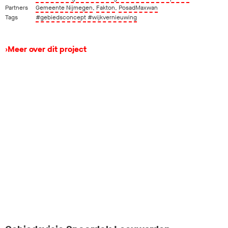
Partners
Gemeente Nijmegen
,
Fakton
,
PosadMaxwan
Tags
#gebiedsconcept
#wijkvernieuwing
›
Meer over dit project