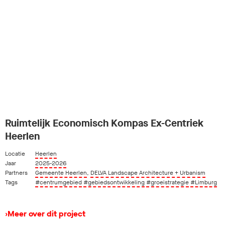
Ruimtelijk Economisch Kompas Ex-Centriek
Heerlen
Locatie
Heerlen
Jaar
2025-2026
Partners
Gemeente Heerlen
,
DELVA Landscape Architecture + Urbanism
Tags
#centrumgebied
#gebiedsontwikkeling
#groeistrategie
#Limburg
›
Meer over dit project