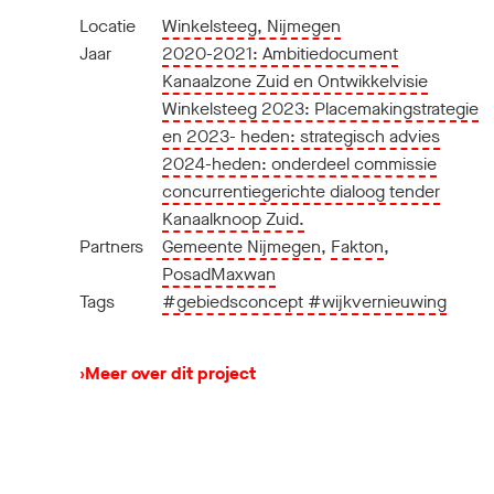
Locatie
Winkelsteeg, Nijmegen
Jaar
2020-2021: Ambitiedocument
Kanaalzone Zuid en Ontwikkelvisie
Winkelsteeg 2023: Placemakingstrategie
en 2023- heden: strategisch advies
2024-heden: onderdeel commissie
concurrentiegerichte dialoog tender
Kanaalknoop Zuid.
Partners
Gemeente Nijmegen
,
Fakton
,
PosadMaxwan
Tags
#gebiedsconcept
#wijkvernieuwing
›
Meer over dit project