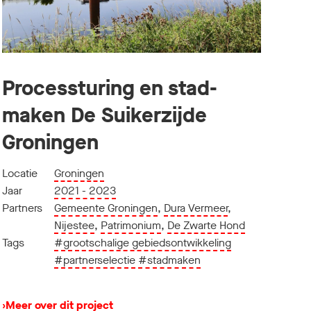
Processturing en stad-
maken De Suikerzijde
Groningen
Locatie
Groningen
Jaar
2021 - 2023
Partners
Gemeente Groningen
,
Dura Vermeer
,
Nijestee
,
Patrimonium
,
De Zwarte Hond
Tags
#grootschalige gebiedsontwikkeling
#partnerselectie
#stadmaken
›
Meer over dit project