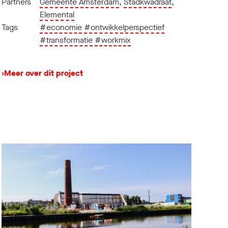
Partners
Gemeente Amsterdam
,
Stadkwadraat
,
Elemental
Tags
#economie
#ontwikkelperspectief
#transformatie
#workmix
›
Meer over dit project