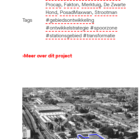
Procap
,
Fakton
,
Merktuig
,
De Zwarte
Hond
,
PosadMaxwan
,
Strootman
Tags
#gebiedsontwikkeling
#ontwikkelstrategie
#spoorzone
#stationsgebied
#transformatie
›
Meer over dit project