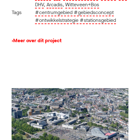
DHV
,
Arcadis
,
Witteveen+Bos
Tags
#centrumgebied
#gebiedsconcept
#ontwikkelstrategie
#stationsgebied
›
Meer over dit project