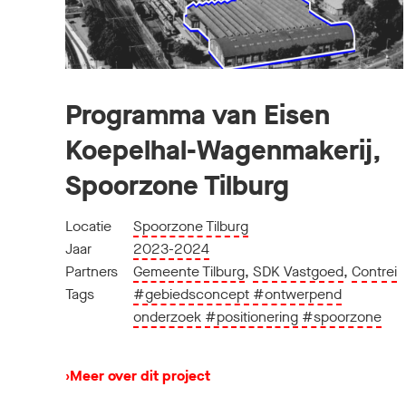
Programma van Eisen
Koepelhal-Wagenmakerij,
Spoorzone Tilburg
Locatie
Spoorzone Tilburg
Jaar
2023-2024
Partners
Gemeente Tilburg
,
SDK Vastgoed
,
Contrei
Tags
#gebiedsconcept
#ontwerpend
onderzoek
#positionering
#spoorzone
›
Meer over dit project