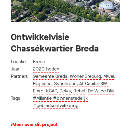
Ontwikkelvisie
Chassékwartier Breda
Locatie
Breda
Jaar
2020-heden
Partners
Gemeente Breda
,
WonenBreburg
,
Alwel
,
Heijmans
,
Synchroon
,
AT Capital-3W-
Emro
,
KCAP
,
Delva
,
Rebel
,
De Wijde Blik
Tags
#Alliantie
#binnenstedelijk
#gebiedsontwikkeling
›
Meer over dit project