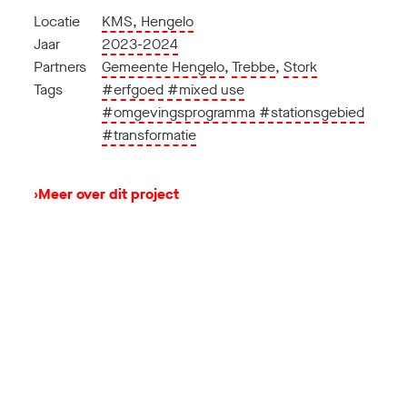
Locatie
KMS, Hengelo
Jaar
2023-2024
Partners
Gemeente Hengelo
,
Trebbe
,
Stork
Tags
#erfgoed
#mixed use
#omgevingsprogramma
#stationsgebied
#transformatie
›
Meer over dit project