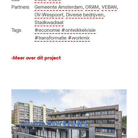
Partners
Gemeente Amsterdam
,
ORAM
,
VEBAN
,
OV-Wespoort
,
Diverse bedrijven
,
Stadkwadraat
Tags
#economie
#ontwikkelvisie
#transformatie
#workmix
›
Meer over dit project