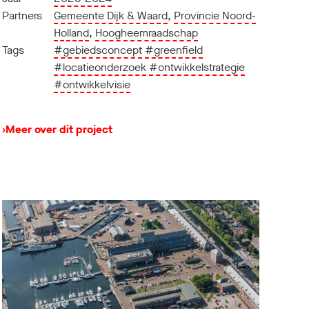
Partners
Gemeente Dijk & Waard
,
Provincie Noord-
Holland
,
Hoogheemraadschap
Tags
#gebiedsconcept
#greenfield
#locatieonderzoek
#ontwikkelstrategie
#ontwikkelvisie
›
Meer over dit project