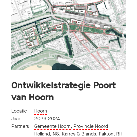
Ontwikkelstrategie Poort
van Hoorn
Locatie
Hoorn
Jaar
2023-2024
Partners
Gemeente Hoorn
,
Provincie Noord
Holland
,
NS
,
Karres & Brands
,
Fakton
,
RH-