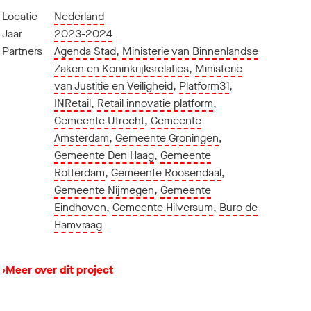
Locatie
Nederland
Jaar
2023-2024
Partners
Agenda Stad
,
Ministerie van Binnenlandse
Zaken en Koninkrijksrelaties
,
Ministerie
van Justitie en Veiligheid
,
Platform31
,
INRetail
,
Retail innovatie platform
,
Gemeente Utrecht
,
Gemeente
Amsterdam
,
Gemeente Groningen
,
Gemeente Den Haag
,
Gemeente
Rotterdam
,
Gemeente Roosendaal
,
Gemeente Nijmegen
,
Gemeente
Eindhoven
,
Gemeente Hilversum
,
Buro de
Hamvraag
›
Meer over dit project